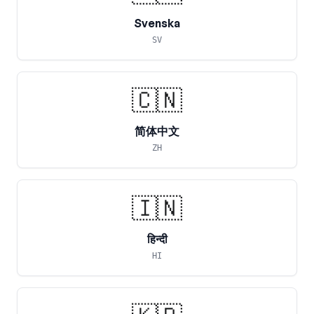
Svenska
SV
🇨🇳
简体中文
ZH
🇮🇳
हिन्दी
HI