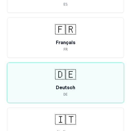
ES
🇫🇷
Français
FR
🇩🇪
Deutsch
DE
🇮🇹