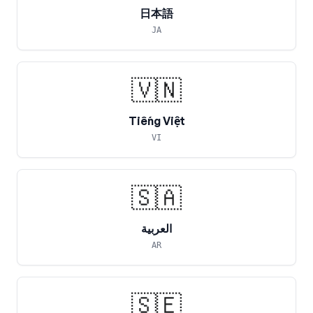
日本語
JA
🇻🇳
Tiếng Việt
VI
🇸🇦
العربية
AR
🇸🇪