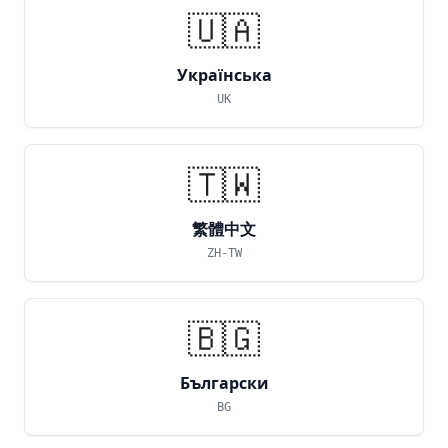
🇺🇦
Українська
UK
🇹🇼
繁體中文
ZH-TW
🇧🇬
Български
BG