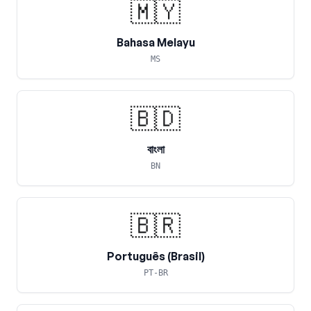
🇲🇾
Bahasa Melayu
MS
🇧🇩
বাংলা
BN
🇧🇷
Português (Brasil)
PT-BR