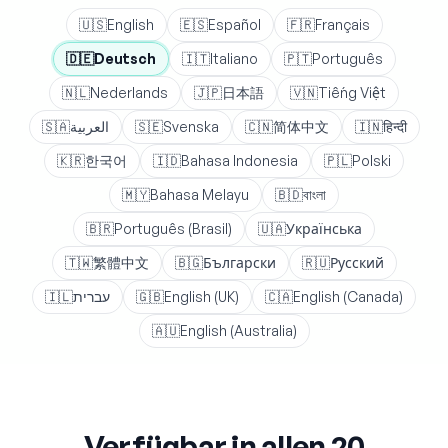
🇺🇸
English
🇪🇸
Español
🇫🇷
Français
🇩🇪
Deutsch
🇮🇹
Italiano
🇵🇹
Português
🇳🇱
Nederlands
🇯🇵
日本語
🇻🇳
Tiếng Việt
🇸🇦
العربية
🇸🇪
Svenska
🇨🇳
简体中文
🇮🇳
हिन्दी
🇰🇷
한국어
🇮🇩
Bahasa Indonesia
🇵🇱
Polski
🇲🇾
Bahasa Melayu
🇧🇩
বাংলা
🇧🇷
Português (Brasil)
🇺🇦
Українська
🇹🇼
繁體中文
🇧🇬
Български
🇷🇺
Русский
🇮🇱
עברית
🇬🇧
English (UK)
🇨🇦
English (Canada)
🇦🇺
English (Australia)
Verfügbar in allen 20