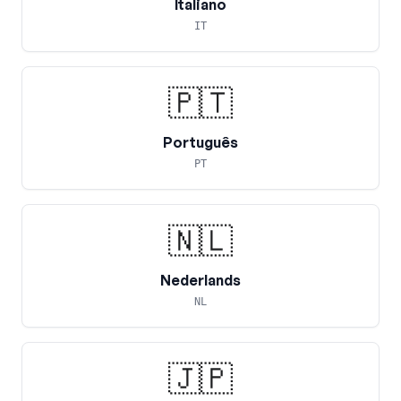
Italiano
IT
🇵🇹
Português
PT
🇳🇱
Nederlands
NL
🇯🇵