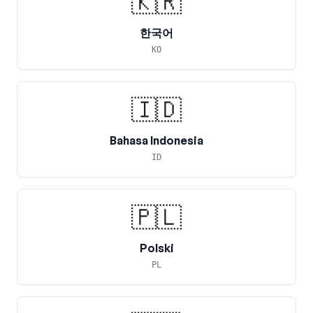
🇰🇷
한국어
KO
🇮🇩
Bahasa Indonesia
ID
🇵🇱
Polski
PL