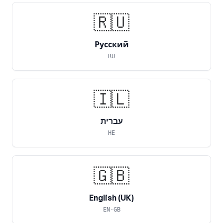
🇷🇺
Русский
RU
🇮🇱
עברית
HE
🇬🇧
English (UK)
EN-GB