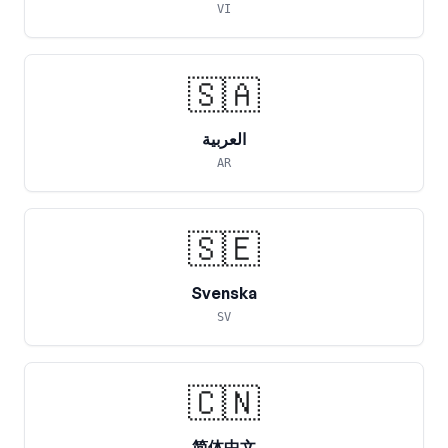
VI
🇸🇦
العربية
AR
🇸🇪
Svenska
SV
🇨🇳
简体中文