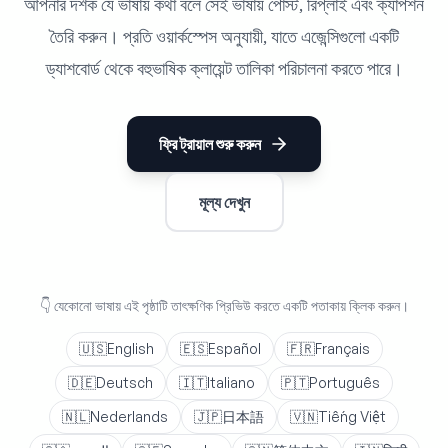
আপনার দর্শক যে ভাষায় কথা বলে সেই ভাষায় পোস্ট, রিপ্লাই এবং ক্যাপশন
তৈরি করুন। প্রতি ওয়ার্কস্পেস অনুযায়ী, যাতে এজেন্সিগুলো একটি
ড্যাশবোর্ড থেকে বহুভাষিক ক্লায়েন্ট তালিকা পরিচালনা করতে পারে।
ফ্রি ট্রায়াল শুরু করুন
মূল্য দেখুন
👇
যেকোনো ভাষায় এই পৃষ্ঠাটি তাৎক্ষণিক প্রিভিউ করতে একটি পতাকায় ক্লিক করুন।
🇺🇸
English
🇪🇸
Español
🇫🇷
Français
🇩🇪
Deutsch
🇮🇹
Italiano
🇵🇹
Português
🇳🇱
Nederlands
🇯🇵
日本語
🇻🇳
Tiếng Việt