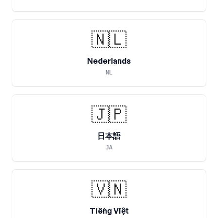
🇳🇱
Nederlands
NL
🇯🇵
日本語
JA
🇻🇳
Tiếng Việt