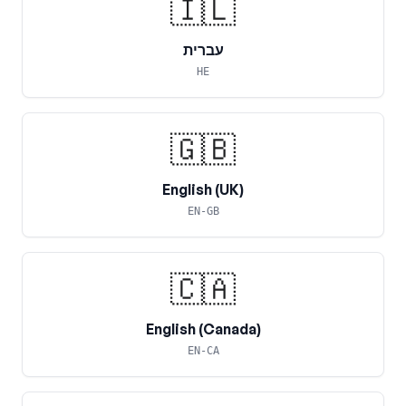
🇮🇱
עברית
HE
🇬🇧
English (UK)
EN-GB
🇨🇦
English (Canada)
EN-CA