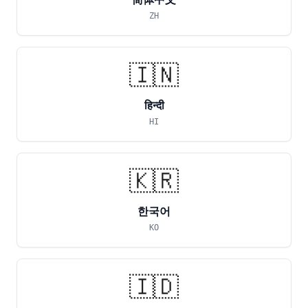
ZH
🇮🇳
हिन्दी
HI
🇰🇷
한국어
KO
🇮🇩