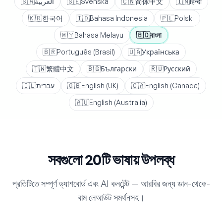
🇸🇦
العربية
🇸🇪
Svenska
🇨🇳
简体中文
🇮🇳
हिन्दी
🇰🇷
한국어
🇮🇩
Bahasa Indonesia
🇵🇱
Polski
🇲🇾
Bahasa Melayu
🇧🇩
বাংলা
🇧🇷
Português (Brasil)
🇺🇦
Українська
🇹🇼
繁體中文
🇧🇬
Български
🇷🇺
Русский
🇮🇱
עברית
🇬🇧
English (UK)
🇨🇦
English (Canada)
🇦🇺
English (Australia)
সবগুলো 20টি ভাষায় উপলব্ধ
প্রতিটিতে সম্পূর্ণ ড্যাশবোর্ড এবং AI কনটেন্ট — আরবির জন্য ডান-থেকে-
বাম লেআউট সমর্থনসহ।