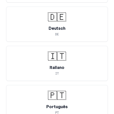
🇩🇪
Deutsch
DE
🇮🇹
Italiano
IT
🇵🇹
Português
PT