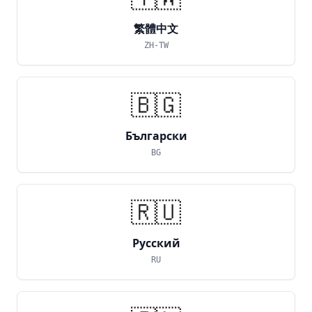
繁體中文
ZH-TW
🇧🇬
Български
BG
🇷🇺
Русский
RU