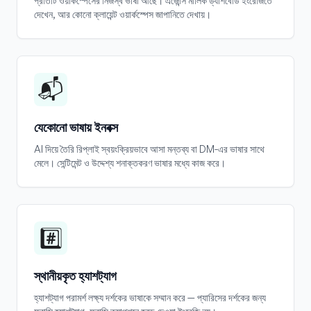
প্রতিটি ওয়ার্কস্পেসের নিজস্ব ভাষা আছে। এজেন্সি মালিক ড্যাশবোর্ড ইংরেজিতে
দেখেন, আর কোনো ক্লায়েন্ট ওয়ার্কস্পেস জাপানিতে দেখায়।
📬
যেকোনো ভাষায় ইনবক্স
AI দিয়ে তৈরি রিপ্লাই স্বয়ংক্রিয়ভাবে আসা মন্তব্য বা DM-এর ভাষার সাথে
মেলে। সেন্টিমেন্ট ও উদ্দেশ্য শনাক্তকরণ ভাষার মধ্যে কাজ করে।
#️⃣
স্থানীয়কৃত হ্যাশট্যাগ
হ্যাশট্যাগ পরামর্শ লক্ষ্য দর্শকের ভাষাকে সম্মান করে — প্যারিসের দর্শকের জন্য