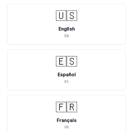
🇺🇸
English
EN
🇪🇸
Español
ES
🇫🇷
Français
FR