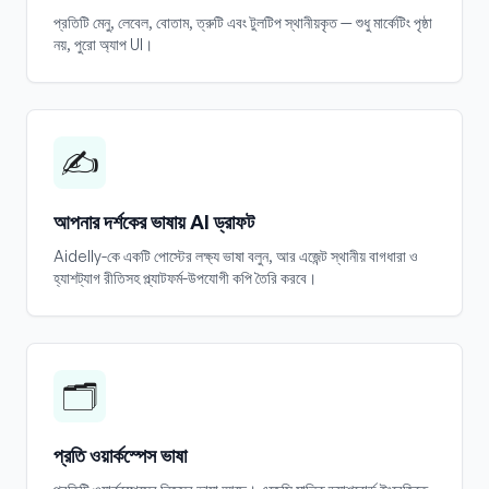
প্রতিটি মেনু, লেবেল, বোতাম, ত্রুটি এবং টুলটিপ স্থানীয়কৃত — শুধু মার্কেটিং পৃষ্ঠা
নয়, পুরো অ্যাপ UI।
✍️
আপনার দর্শকের ভাষায় AI ড্রাফট
Aidelly-কে একটি পোস্টের লক্ষ্য ভাষা বলুন, আর এজেন্ট স্থানীয় বাগধারা ও
হ্যাশট্যাগ রীতিসহ প্ল্যাটফর্ম-উপযোগী কপি তৈরি করবে।
🗂️
প্রতি ওয়ার্কস্পেস ভাষা