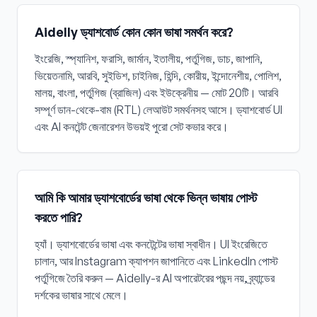
Aidelly ড্যাশবোর্ড কোন কোন ভাষা সমর্থন করে?
ইংরেজি, স্প্যানিশ, ফরাসি, জার্মান, ইতালীয়, পর্তুগিজ, ডাচ, জাপানি,
ভিয়েতনামি, আরবি, সুইডিশ, চাইনিজ, হিন্দি, কোরীয়, ইন্দোনেশীয়, পোলিশ,
মালয়, বাংলা, পর্তুগিজ (ব্রাজিল) এবং ইউক্রেনীয় — মোট 20টি। আরবি
সম্পূর্ণ ডান-থেকে-বাম (RTL) লেআউট সমর্থনসহ আসে। ড্যাশবোর্ড UI
এবং AI কনটেন্ট জেনারেশন উভয়ই পুরো সেট কভার করে।
আমি কি আমার ড্যাশবোর্ডের ভাষা থেকে ভিন্ন ভাষায় পোস্ট
করতে পারি?
হ্যাঁ। ড্যাশবোর্ডের ভাষা এবং কনটেন্টের ভাষা স্বাধীন। UI ইংরেজিতে
চালান, আর Instagram ক্যাপশন জাপানিতে এবং LinkedIn পোস্ট
পর্তুগিজে তৈরি করুন — Aidelly-র AI অপারেটরের পছন্দ নয়, ব্র্যান্ডের
দর্শকের ভাষার সাথে মেলে।