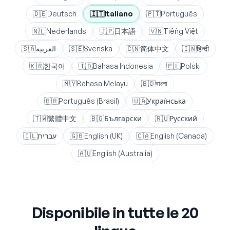
🇩🇪
Deutsch
🇮🇹
Italiano
🇵🇹
Português
🇳🇱
Nederlands
🇯🇵
日本語
🇻🇳
Tiếng Việt
🇸🇦
العربية
🇸🇪
Svenska
🇨🇳
简体中文
🇮🇳
हिन्दी
🇰🇷
한국어
🇮🇩
Bahasa Indonesia
🇵🇱
Polski
🇲🇾
Bahasa Melayu
🇧🇩
বাংলা
🇧🇷
Português (Brasil)
🇺🇦
Українська
🇹🇼
繁體中文
🇧🇬
Български
🇷🇺
Русский
🇮🇱
עברית
🇬🇧
English (UK)
🇨🇦
English (Canada)
🇦🇺
English (Australia)
Disponibile in tutte le 20