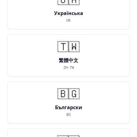
Українська
UK
🇹🇼
繁體中文
ZH-TW
🇧🇬
Български
BG