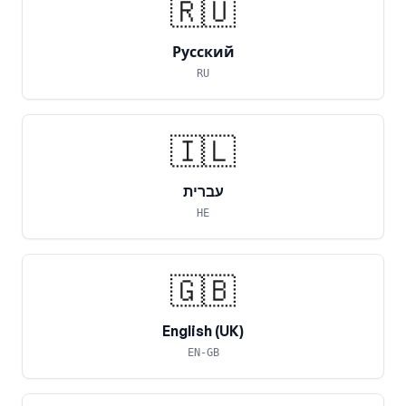
🇷🇺
Русский
RU
🇮🇱
עברית
HE
🇬🇧
English (UK)
EN-GB