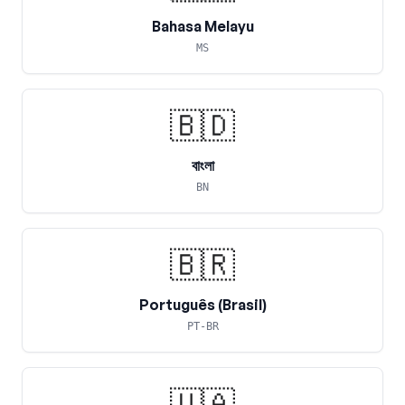
Bahasa Melayu
MS
🇧🇩
বাংলা
BN
🇧🇷
Português (Brasil)
PT-BR
🇺🇦