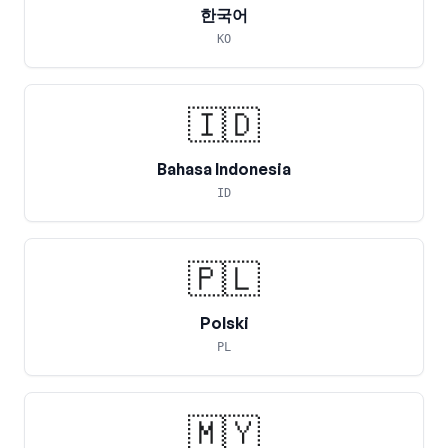
한국어
KO
🇮🇩
Bahasa Indonesia
ID
🇵🇱
Polski
PL
🇲🇾