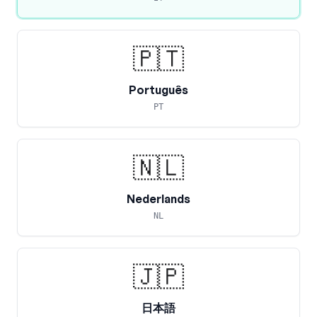
🇵🇹
Português
PT
🇳🇱
Nederlands
NL
🇯🇵
日本語