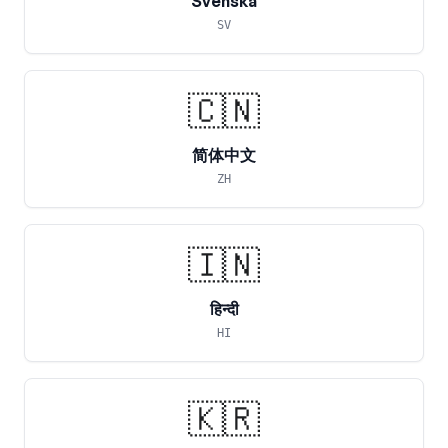
Svenska
SV
🇨🇳
简体中文
ZH
🇮🇳
हिन्दी
HI
🇰🇷